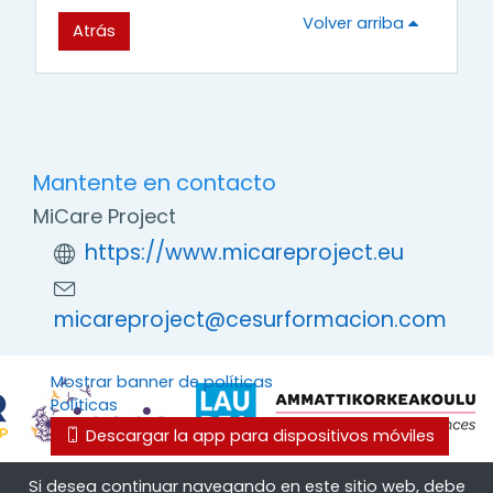
Volver arriba
Atrás
Mantente en contacto
MiCare Project
https://www.micareproject.eu
micareproject@cesurformacion.com
Mostrar banner de políticas
Políticas
Descargar la app para dispositivos móviles
Cambiar al tema estándar
Si desea continuar navegando en este sitio web, debe