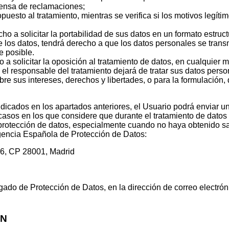
efensa de reclamaciones;
uesto al tratamiento, mientras se verifica si los motivos legíti
ho a solicitar la portabilidad de sus datos en un formato estru
de los datos, tendrá derecho a que los datos personales se tran
 posible.
 solicitar la oposición al tratamiento de datos, en cualquier m
 el responsable del tratamiento dejará de tratar sus datos pers
re sus intereses, derechos y libertades, o para la formulación, 
ndicados en los apartados anteriores, el Usuario podrá enviar u
 casos en los que considere que durante el tratamiento de datos 
rotección de datos, especialmente cuando no haya obtenido sati
gencia Española de Protección de Datos:
º 6, CP 28001, Madrid
ado de Protección de Datos, en la dirección de correo electró
ÓN