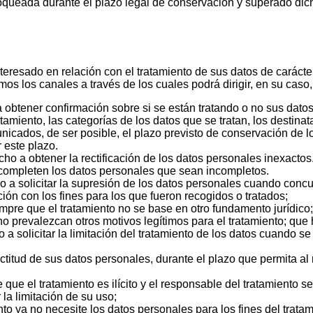
queada durante el plazo legal de conservación y superado dich
eresado en relación con el tratamiento de sus datos de carácte
s los canales a través de los cuales podrá dirigir, en su caso,
obtener confirmación sobre si se están tratando o no sus datos
atamiento, las categorías de los datos que se tratan, los destinat
cados, de ser posible, el plazo previsto de conservación de lo
r este plazo.
cho a obtener la rectificación de los datos personales inexacto
 completen los datos personales que sean incompletos.
a solicitar la supresión de los datos personales cuando concur
ón con los fines para los que fueron recogidos o tratados;
empre que el tratamiento no se base en otro fundamento jurídico;
o prevalezcan otros motivos legítimos para el tratamiento; que h
 a solicitar la limitación del tratamiento de los datos cuando 
tud de sus datos personales, durante el plazo que permita al re
que el tratamiento es ilícito y el responsable del tratamiento s
 la limitación de su uso;
to ya no necesite los datos personales para los fines del tratam