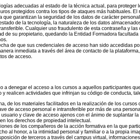
ologías adecuadas al estado de la técnica actual, para proteger 
ros protegidos contra los tipos de ataques más habituales. El 
a que garantizan la seguridad de los datos de carácter personal 
estado de la tecnología, la naturaleza de los datos almacenados
ransferible. Cualquier uso fraudulento de esta contraseña y la
 de su propietario, quedando la Entidad Formadora facultada p
hos.
pecha de que sus credenciales de acceso han sido accedidas por
nera inmediata a través del área de contacto de la plataforma,
atos de acceso.
denegar el acceso a los cursos a aquellos participantes qu
o y realicen actividades que infrinjan su código de conducta, ta
una, de los materiales facilitados en la realización de los cursos
ave de acceso personal e intransferible por más de una persona
suario y clave de acceso ajenos con el ánimo de suplantar la i
len los derechos de propiedad intelectual.
ciones de los compañeros de la acción formativa en la que parti
ho al honor, a la intimidad personal y familiar o a la propia ima
sposición de terceros a través del campus virtual, informacione