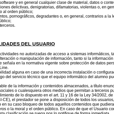
 software y en general cualquier clase de material, datos o cont
nes delictivas, denigratorias, difamatorias, violentas o, en gene
 al orden público;
ntos, pornográficos, degradantes o, en general, contrarios a la 
úblico;
terceros.
LIDADES DEL USUARIO
ctividades no autorizadas de acceso a sistemas informáticos, ta
teración o manipulación de información, tanto si la información
e señala en la normativa vigente sobre protección de datos pers
Line.
d alguna en caso de una incorrecta instalación o configurac
rgo del servicio técnico que el equipo informático del alumno p
 la información y contenidos almacenados, a título enunciativ
ociales o cualesquiera otros medios que permitan a terceros p
imiento de lo dispuesto en el art. 11 y 16 de la Ley 34/2002, de
-CE), el prestador se pone a disposición de todos los usuarios,
o en su caso bloqueo de todos aquellos contenidos que pudieran 
eros o la moral y el orden público. En caso de que el Usuario co
ta clasificación se ruega nos lo notifique de forma inmediata.