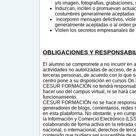
y/o imagen, fotografías, grabaciones,
Induzcan, inciten o promuevan actuacio
costumbres generalmente aceptadas o
incorporen mensajes delictivos, viole
generalmente aceptadas o al orden p
Violen los secretos empresariales de 
OBLIGACIONES Y RESPONSABI
El alumno se compromete a no incurrir en a
actividades no autorizadas de acceso, de al
terceras personas, de acuerdo con lo que s
centro pone a su disposición en cursos On 
CESUR FORMACIÓN no tendrá responsabilida
hacer uso del campus virtual, ni se hará ca
funcionamiento.
CESUR FORMACIÓN no se hace responsable de
generadores de blogs, comentarios, redes s
en esta plataforma. No obstante, y en cumpl
la Información y Comercio Electrónico (LSSI
colaborando de forma activa en la retirada 
nacional, o internacional, derechos de terc
contenido que pudiera ser susceptible de es