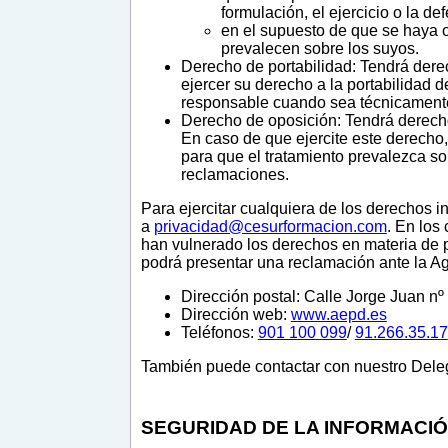
formulación, el ejercicio o la d
en el supuesto de que se haya op
prevalecen sobre los suyos.
Derecho de portabilidad: Tendrá derec
ejercer su derecho a la portabilidad 
responsable cuando sea técnicamente
Derecho de oposición: Tendrá derecho a
En caso de que ejercite este derecho,
para que el tratamiento prevalezca sob
reclamaciones.
Para ejercitar cualquiera de los derechos i
a
privacidad@cesurformacion.com
. En los
han vulnerado los derechos en materia de p
podrá presentar una reclamación ante la A
Dirección postal: Calle Jorge Juan n
Dirección web:
www.aepd.es
Teléfonos:
901 100 099
/
91.266.35.17
También puede contactar con nuestro Deleg
SEGURIDAD DE LA INFORMACI