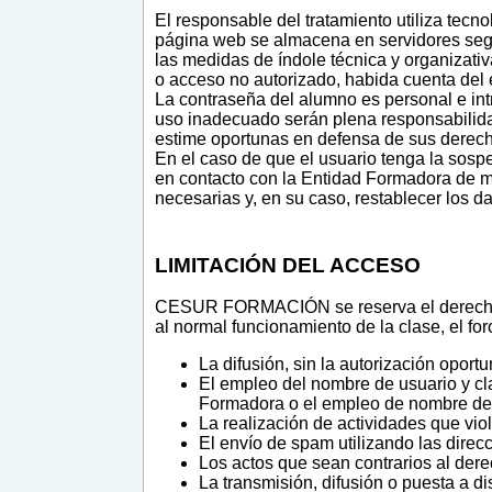
El responsable del tratamiento utiliza tecn
página web se almacena en servidores segu
las medidas de índole técnica y organizativ
o acceso no autorizado, habida cuenta del 
La contraseña del alumno es personal e int
uso inadecuado serán plena responsabilidad
estime oportunas en defensa de sus derec
En el caso de que el usuario tenga la sos
en contacto con la Entidad Formadora de ma
necesarias y, en su caso, restablecer los d
LIMITACIÓN DEL ACCESO
CESUR FORMACIÓN se reserva el derecho a 
al normal funcionamiento de la clase, el for
La difusión, sin la autorización oport
El empleo del nombre de usuario y cl
Formadora o el empleo de nombre de u
La realización de actividades que vio
El envío de spam utilizando las direc
Los actos que sean contrarios al derec
La transmisión, difusión o puesta a di